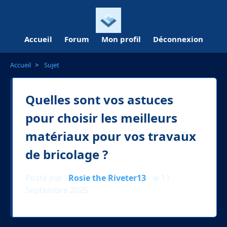
Accueil
Forum
Mon profil
Déconnexion
Accueil
>
Sujet
Quelles sont vos astuces
pour choisir les meilleurs
matériaux pour vos travaux
de bricolage ?
Posté par :
Rosie the Riveter13
- le 11
Septembre 2025