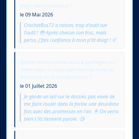
pour votre intérieur ?
le 09 Mai 2026
CrochetBus72 a raison, trop d'outil tue
l'outil ! 😳 Après chacun son truc, mais
perso, j'fais confiance à mon p'tit doigt ! 🤙
Quels retours avez-vous à partager sur
votre vécu en tant que femme dans le
domaine de la construction ?
le 01 Juillet 2026
Je garde un œil sur le dossier, pas envie de
me faire rouler dans la farine une deuxième
fois avec des promesses en l'air. 🤞 On verra
bien s'ils tiennent parole. 🧐