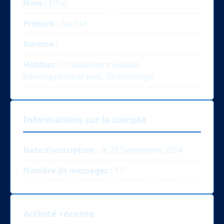
Nom :
Elhaj
Prénom :
Rachid
Adresse :
Hobbies :
Production musicale,
Développement web, Ornithologie
Informations sur le compte
Date d'inscription :
le 28 Septembre 2024
Nombre de messages :
17
Activité récente