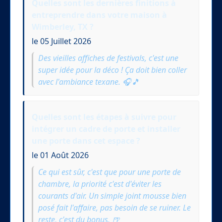
Quelles sont les dernières finitions à
entreprendre dans votre maison à
Wimberley, TX ?
le 05 Juillet 2026
Des vieilles affiches de festivals, c'est une
super idée pour la déco ! Ça doit bien coller
avec l'ambiance texane. 🎧🎵
Quelles sont les étapes à suivre pour
intégrer un cadre de porte et installer
une porte dans cet espace ?
le 01 Août 2026
Ce qui est sûr, c'est que pour une porte de
chambre, la priorité c'est d'éviter les
courants d'air. Un simple joint mousse bien
posé fait l'affaire, pas besoin de se ruiner. Le
reste, c'est du bonus. 🍺