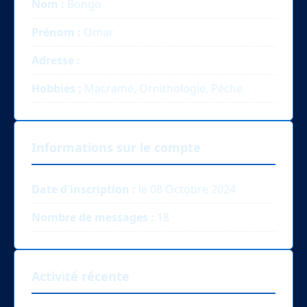
Nom :
Bongo
Prénom :
Omar
Adresse :
Hobbies :
Macramé, Ornithologie, Pêche
Informations sur le compte
Date d'inscription :
le 08 Octobre 2024
Nombre de messages :
18
Activité récente