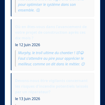
pour optimiser le système dans son
ensemble. 🤔
Où en êtes-vous dans l'avancement de
votre projet de construction après ces
dix mois ?
le 12 Juin 2026
Murphy, le troll ultime du chantier ! 🤣😂
Faut s'attendre au pire pour apprécier le
meilleur, comme on dit dans le métier. 😉
Devons-nous être vigilants concernant
les risques d'incendie potentiels laissés
par un réparateur?
le 13 Juin 2026