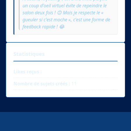
un coup d'oeil virtuel évite de repeindre le
salon deux fois ! 😊 Mais je respecte le «
gueuler si c'est moche », c'est une forme de
feedback rapide ! 😂
Statistiques
Likes reçus :
Nombre de sujets créés :
11