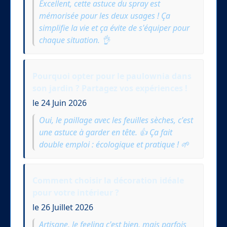
Excellent, cette astuce du spray est
mémorisée pour les deux usages ! Ça
simplifie la vie et ça évite de s'équiper pour
chaque situation. 👌
Pourquoi opter pour le paulownia dans
son jardin ? Partagez vos expériences !
le 24 Juin 2026
Oui, le paillage avec les feuilles sèches, c'est
une astuce à garder en tête. 👍 Ça fait
double emploi : écologique et pratique ! 🌱
Comment choisir la décoration idéale
pour votre intérieur ?
le 26 Juillet 2026
Artisane, le feeling c'est bien, mais parfois